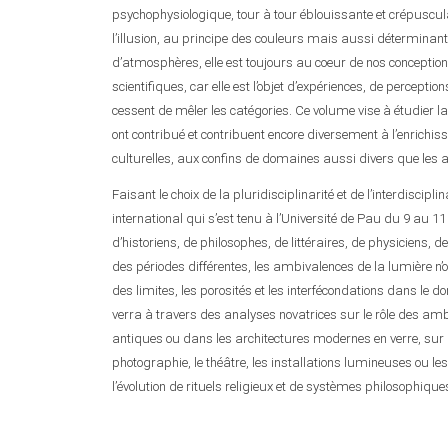
psychophysiologique, tour à tour éblouissante et crépusculaire
l’illusion, au principe des couleurs mais aussi déterminan
d’atmosphères, elle est toujours au coeur de nos conceptio
scientifiques, car elle est l’objet d’expériences, de percepti
cessent de mêler les catégories. Ce volume vise à étudie
ont contribué et contribuent encore diversement à l’enrich
culturelles, aux confins de domaines aussi divers que les arts
Faisant le choix de la pluridisciplinarité et de l’interdiscipli
international qui s’est tenu à l’Université de Pau du 9 au 11
d’historiens, de philosophes, de littéraires, de physiciens, 
des périodes différentes, les ambivalences de la lumière n’on
des limites, les porosités et les interfécondations dans le
verra à travers des analyses novatrices sur le rôle des amb
antiques ou dans les architectures modernes en verre, sur l
photographie, le théâtre, les installations lumineuses ou le
l’évolution de rituels religieux et de systèmes philosophique