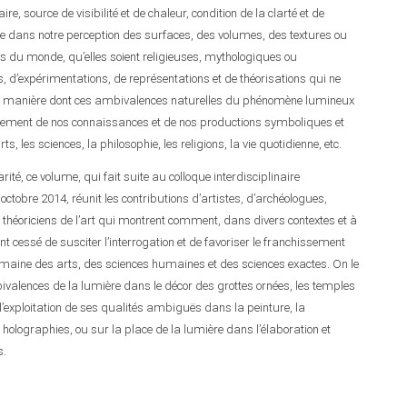
, source de visibilité et de chaleur, condition de la clarté et de
te dans notre perception des surfaces, des volumes, des textures ou
ns du monde, qu’elles soient religieuses, mythologiques ou
ons, d’expérimentations, de représentations et de théorisations qui ne
r la manière dont ces ambivalences naturelles du phénomène lumineux
issement de nos connaissances et de nos productions symboliques et
, les sciences, la philosophie, les religions, la vie quotidienne, etc.
narité, ce volume, qui fait suite au colloque interdisciplinaire
 octobre 2014, réunit les contributions d’artistes, d’archéologues,
de théoriciens de l’art qui montrent comment, dans divers contextes et à
t cessé de susciter l’interrogation et de favoriser le franchissement
 domaine des arts, des sciences humaines et des sciences exactes. On le
ivalences de la lumière dans le décor des grottes ornées, les temples
’exploitation de ses qualités ambiguës dans la peinture, la
s holographies, ou sur la place de la lumière dans l’élaboration et
s.