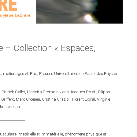
e – Collection « Espaces,
es, métissages »). Pau, Presses Universitaires de Pau et des Pays de
t, Patrick Callet, Marietta Dromain, Jean Jacques Ezrati, Filippo
iffero, Marc Groenen, Cristina Grazioli, Florent Libral, Virginie
 Shusterman.
pusculaire, matérielle et immatérielle, phénomène physique et