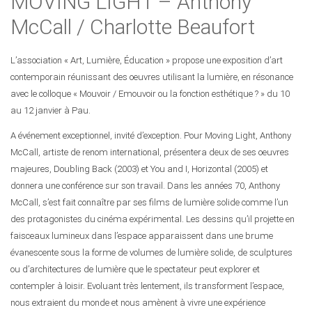
MOVING LIGHT – Anthony
McCall / Charlotte Beaufort
L’association « Art, Lumière, Éducation » propose une exposition d’art
contemporain réunissant des oeuvres utilisant la lumière, en résonance
avec le colloque « Mouvoir / Emouvoir ou la fonction esthétique ? » du 10
au 12 janvier à Pau.
A événement exceptionnel, invité d’exception. Pour Moving Light, Anthony
McCall, artiste de renom international, présentera deux de ses oeuvres
majeures, Doubling Back (2003) et You and I, Horizontal (2005) et
donnera une conférence sur son travail. Dans les années 70, Anthony
McCall, s’est fait connaître par ses films de lumière solide comme l’un
des protagonistes du cinéma expérimental. Les dessins qu’il projette en
faisceaux lumineux dans l’espace apparaissent dans une brume
évanescente sous la forme de volumes de lumière solide, de sculptures
ou d’architectures de lumière que le spectateur peut explorer et
contempler à loisir. Evoluant très lentement, ils transforment l’espace,
nous extraient du monde et nous amènent à vivre une expérience