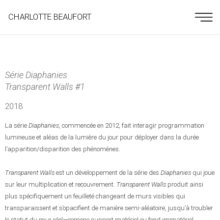
CHARLOTTE BEAUFORT
Série Diaphanies
Transparent Walls #1
2018
La série
Diaphanies
, commencée en 2012, fait interagir programmation
lumineuse et aléas de la lumière du jour pour déployer dans la durée
l’apparition/disparition des phénomènes.
Transparent Walls
est un développement de la série des
Diaphanies
qui joue
sur leur multiplication et recouvrement.
Transparent Walls
produit ainsi
plus spécifiquement un feuilleté changeant de murs visibles qui
transparaissent et s’opacifient de manière semi-aléatoire, jusqu’à troubler
le statut du mur réel—comme support matériel ou fond immatériel.