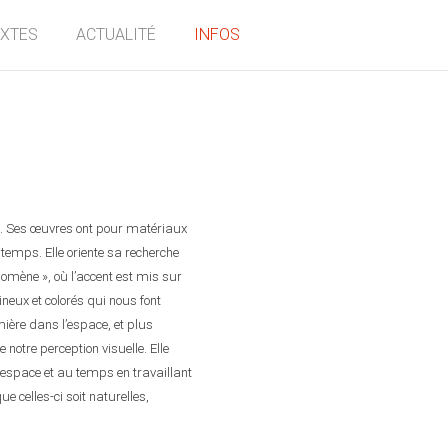
EXTES
ACTUALITÉ
INFOS
re. Ses œuvres ont pour matériaux
 temps. Elle oriente sa recherche
nomène », où l’accent est mis sur
ineux et colorés qui nous font
mière dans l’espace, et plus
notre perception visuelle. Elle
l’espace et au temps en travaillant
que celles-ci soit naturelles,